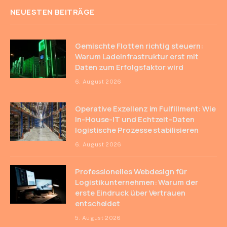
NEUESTEN BEITRÄGE
Gemischte Flotten richtig steuern:
Warum Ladeinfrastruktur erst mit
Daten zum Erfolgsfaktor wird
6. August 2026
Operative Exzellenz im Fulfillment: Wie
In-House-IT und Echtzeit-Daten
logistische Prozesse stabilisieren
6. August 2026
Professionelles Webdesign für
Logistikunternehmen: Warum der
erste Eindruck über Vertrauen
entscheidet
5. August 2026