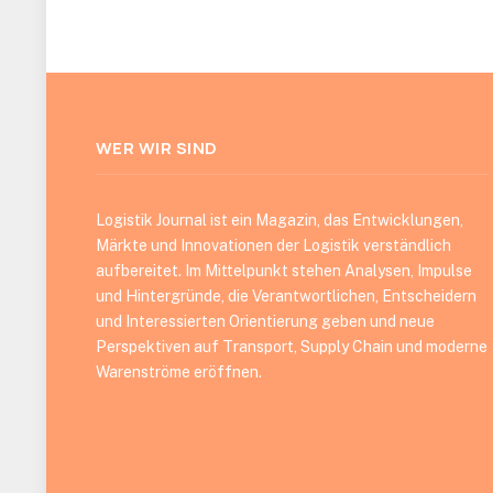
WER WIR SIND
Logistik Journal ist ein Magazin, das Entwicklungen,
Märkte und Innovationen der Logistik verständlich
aufbereitet. Im Mittelpunkt stehen Analysen, Impulse
und Hintergründe, die Verantwortlichen, Entscheidern
und Interessierten Orientierung geben und neue
Perspektiven auf Transport, Supply Chain und moderne
Warenströme eröffnen.