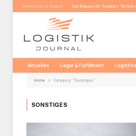
Donnerstag, 6. August
Das Magazin für Transport, Technik 
Aktuelles
Lager & Fulfillment
Logistics
»
Home
Category: "Sonstiges"
SONSTIGES